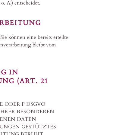
. Ä.) entscheidet.
ARBEITUNG
ie können eine bereits erteilte
enverarbeitung bleibt vom
G IN
G (ART. 21
 E ODER F DSGVO
S IHRER BESONDEREN
GENEN DATEN
MMUNGEN GESTÜTZTES
EITUNG BERUHT,